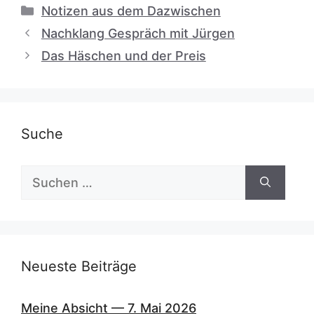
Kategorien
Notizen aus dem Dazwischen
Nachklang Gespräch mit Jürgen
Das Häschen und der Preis
Suche
Suchen
nach:
Neueste Beiträge
Meine Absicht — 7. Mai 2026