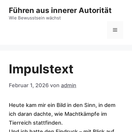
Zum
Führen aus innerer Autorität
Inhalt
Wie Bewusstsein wächst
springen
Menü
Impulstext
Februar 1, 2026
von
admin
Heute kam mir ein Bild in den Sinn, in dem
ich daran dachte, wie Machtkämpfe im
Tierreich stattfinden.
Und ich hatte den Eindruck – mit Blick auf